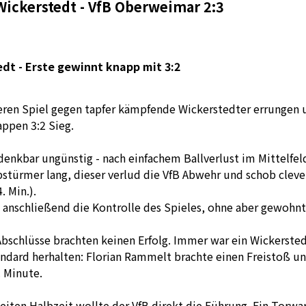
Wickerstedt - VfB Oberweimar 2:3
edt - Erste gewinnt knapp mit 3:2
ren Spiel gegen tapfer kämpfende Wickerstedter errungen 
appen 3:2 Sieg.
denkbar ungünstig - nach einfachem Ballverlust im Mittelfel
stürmer lang, dieser verlud die VfB Abwehr und schob cleve
. Min.).
anschließend die Kontrolle des Spieles, ohne aber gewohnt
Abschlüsse brachten keinen Erfolg. Immer war ein Wickerste
ndard herhalten: Florian Rammelt brachte einen Freistoß u
. Minute.
eiten Halbzeit wollte der VfB direkt die Führung. Ein Torwa