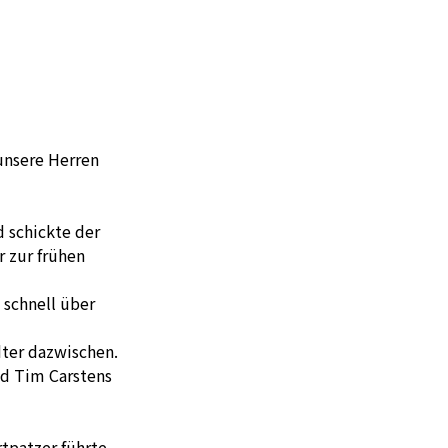
unsere Herren
d schickte der
r zur frühen
 schnell über
dter dazwischen.
nd Tim Carstens
rtpatzer führte