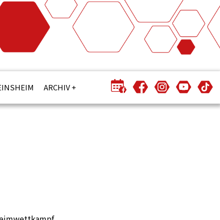
EINSHEIM
ARCHIV
 Heimwettkampf