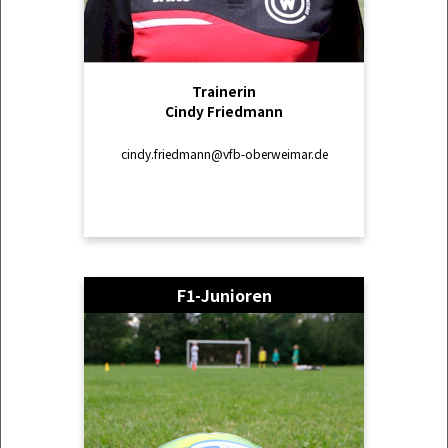
Trainerin
Cindy Friedmann
cindy.friedmann@vfb-oberweimar.de
F1-Junioren