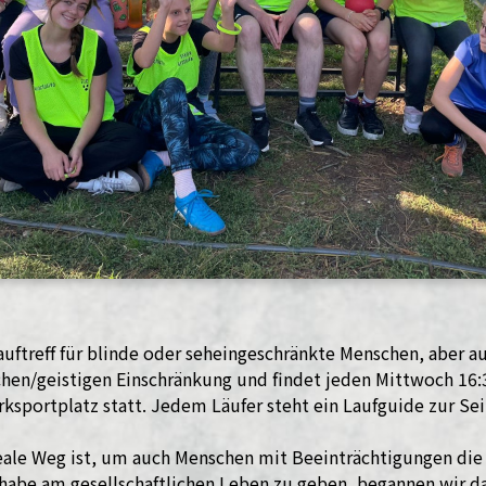
Lauftreff für blinde oder seheingeschränkte Menschen, aber au
chen/geistigen Einschränkung und findet jeden Mittwoch 16
rksportplatz statt. Jedem Läufer steht ein Laufguide zur Sei
eale Weg ist, um auch Menschen mit Beeinträchtigungen die
habe am gesellschaftlichen Leben zu geben, begannen wir d