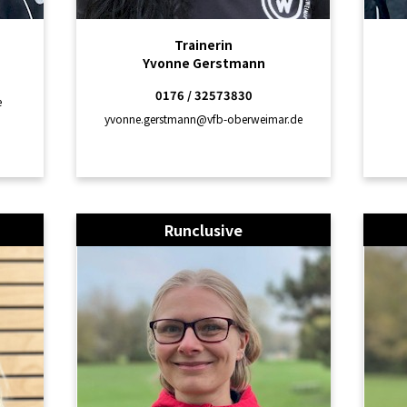
Trainerin
Yvonne Gerstmann
0176 / 32573830
e
yvonne.gerstmann@vfb-oberweimar.de
Runclusive