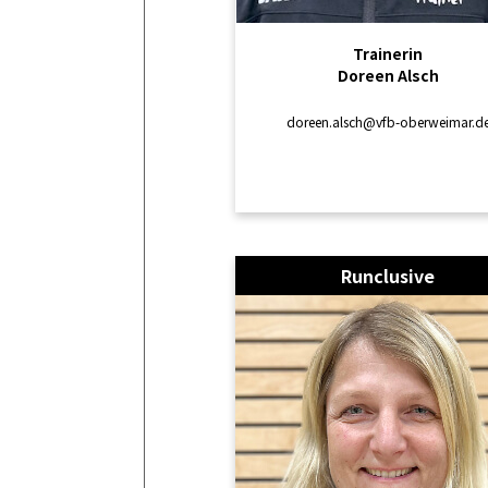
Trainerin
Doreen Alsch
doreen.alsch@vfb-oberweimar.d
Runclusive