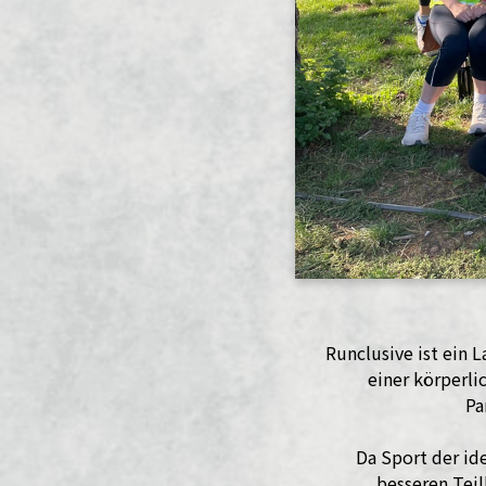
Runclusive ist ein 
einer körperli
Pa
Da Sport der id
besseren Teil