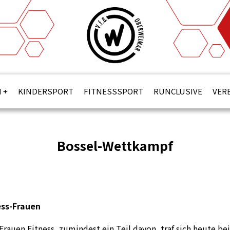
N
KINDERSPORT
FITNESSSPORT
RUNCLUSIVE
VER
Bossel-Wettkampf
ess-Frauen
Frauen Fitness, zumindest ein Teil davon, traf sich heute b