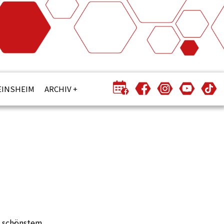
EINSHEIM
ARCHIV
ei schönstem